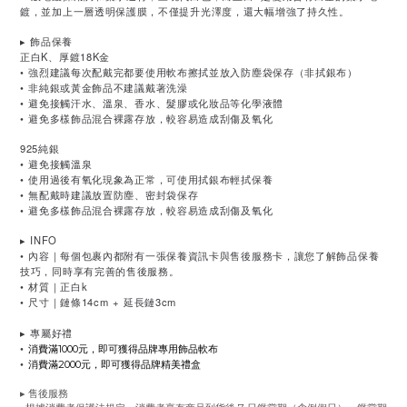
鍍，並加上一層透明保護膜，不僅提升光澤度，還大幅增強了持久性。
▸
飾品保養
正白K、厚鍍18K金
•
強烈建議每次配戴完都要使用軟布擦拭並放入防塵袋保存（非拭銀布）
•
非純銀或黃金飾品不建議戴著洗澡
•
避免接觸汗水、溫泉、香水、髮膠或化妝品等化學液體
•
避免多樣飾品混合裸露存放，較容易造成刮傷及氧化
925純銀
•
避免接觸溫泉
•
使用過後有氧化現象為正常，可使用拭銀布輕拭保養
•
無配戴時建議放置防塵、密封袋保存
•
避免多樣飾品混合裸露存放，較容易造成刮傷及氧化
▸
INFO
•
內容｜每個包裹內都附有一張保養資訊卡與售後服務卡，讓您了解飾品保養
技巧，同時享有完善的售後服務。
•
材質｜正白k
•
尺寸｜鏈條14cm + 延長鏈3cm
▸
專屬好禮
•
消費滿1000元，即可獲得品牌專用飾品軟布
•
消費滿2000元，即可獲得品牌精美禮盒
▸ 售後服務