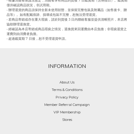
• 根據消費者保護法規定，消費者享有商品到貨後 7 日鑑賞期（含例假日）。鑑賞期
僅供確認商品狀況，非試用期。
• 辦理退貨的商品須保持全新未使用狀態，並保留完整包裝及附屬品（如售後卡、贈
品等）。如有配戴痕跡、損壞或包裝不完整，恕無法受理退貨。
• 若商品寄錯或存在重大瑕疵，請於到貨後 3 日內聯絡客服並提供清晰照片，本店將
協助辦理退換貨。
• 經確認為本店寄錯或商品瑕疵之情況，退換貨來回運費由本店負擔；非瑕疵退貨之
運費則由消費者負擔。
• 超過鑑賞期 7 日後，恕不受理退貨申請。
INFORMATION
About Us
Terms & Conditions
Privacy Policy
Member Referral Campaign
VIP Membership
Stores