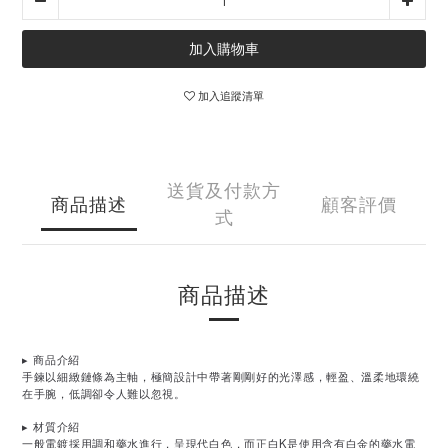
加入購物車
加入追蹤清單
送貨及付款方
商品描述
顧客評價
式
商品描述
▸ 商品介紹
手鍊以細緻鏈條為主軸，極簡設計中帶著剛剛好的光澤感，輕盈、溫柔地環繞
在手腕，低調卻令人難以忽視。
▸
材質介紹
一般電鍍採用調和藥水進行，呈現代白色，而正白K是使用含有白金的藥水電