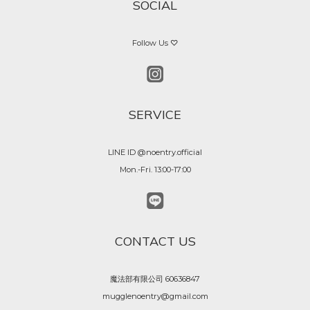
SOCIAL
Follow Us ♡
SERVICE
LINE ID @noentry.official
Mon.-Fri. 13:00-17:00
CONTACT US
魔法部有限公司 60636847
mugglenoentry@gmail.com