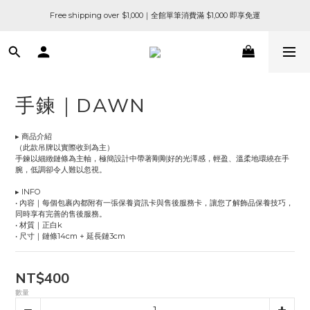
Free shipping over $1,000｜全館單筆消費滿 $1,000 即享免運
手鍊｜DAWN
▸ 商品介紹
（此款吊牌以實際收到為主）
手鍊以細緻鏈條為主軸，極簡設計中帶著剛剛好的光澤感，輕盈、溫柔地環繞在手
腕，低調卻令人難以忽視。
▸ INFO
• 內容｜每個包裹內都附有一張保養資訊卡與售後服務卡，讓您了解飾品保養技巧，
同時享有完善的售後服務。
• 材質｜正白k
• 尺寸｜鏈條14cm + 延長鏈3cm
NT$400
數量