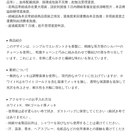
品等）。如有配戴痕跡、損壞或包裝不完整，恕無法受理退貨。
• 若商品寄錯或存在重大瑕疵，請於到貨後 3 日內聯絡客服並提供清晰照片，本店將
協助辦理退換貨。
• 經確認為本店寄錯或商品瑕疵之情況，退換貨來回運費由本店負擔；非瑕疵退貨之
運費則由消費者負擔。
• 超過鑑賞期 7 日後，恕不受理退貨申請。
▸ 商品紹介
このデザインは、シンプルでエレガントさを基盤に、精緻な長方形のシルバーの
チェーンを使用し、蛇腹チェーンと巧みに組み合わせて蝶結びの形を作り出して
います。これにより、全体に柔らかさと繊細な味わいを加えています。
▸ 素材について
一般的なメッキは調整薬液を使用し、現代的なホワイトに仕上げていますが、ホ
ワイトKはホワイトゴールドを含む薬液でメッキを施し、透明な保護膜を追加して
光沢を向上させ、耐久性を大幅に強化しています。
▸ アクセサリーのお手入れ方法
ホワイトK、18Kゴールド厚メッキ
• 使用後は必ず柔らかい布で拭き、ダストバッグに保管してください（銀拭き布で
はありません）。
• 純銀や金製品以外は、シャワーを浴びながら使用することは避けてください。
• 汗、温泉、香水、ヘアスプレー、化粧品などの化学液体との接触を避けてくださ