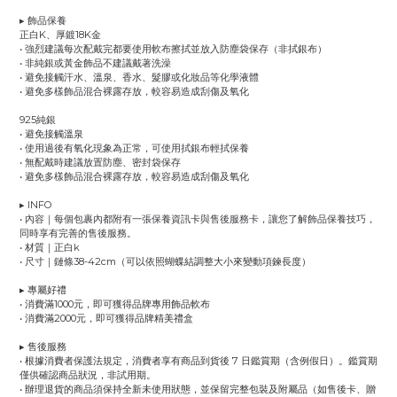
▸
飾品保養
正白K、厚鍍18K金
•
強烈建議每次配戴完都要使用軟布擦拭並放入防塵袋保存（非拭銀布）
•
非純銀或黃金飾品不建議戴著洗澡
•
避免接觸汗水、溫泉、香水、髮膠或化妝品等化學液體
•
避免多樣飾品混合裸露存放，較容易造成刮傷及氧化
925純銀
•
避免接觸溫泉
•
使用過後有氧化現象為正常，可使用拭銀布輕拭保養
•
無配戴時建議放置防塵、密封袋保存
•
避免多樣飾品混合裸露存放，較容易造成刮傷及氧化
▸
INFO
•
內容｜每個包裹內都附有一張保養資訊卡與售後服務卡，讓您了解飾品保養技巧，
同時享有完善的售後服務。
•
材質｜正白k
•
尺寸｜鏈條38-42cm（
可以依照蝴蝶結調整大小來變動項鍊長度
）
▸
專屬好禮
•
消費滿1000元，即可獲得品牌專用飾品軟布
•
消費滿2000元，即可獲得品牌精美禮盒
▸ 售後服務
• 根據消費者保護法規定，消費者享有商品到貨後 7 日鑑賞期（含例假日）。鑑賞期
僅供確認商品狀況，非試用期。
• 辦理退貨的商品須保持全新未使用狀態，並保留完整包裝及附屬品（如售後卡、贈