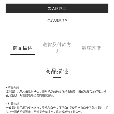
加入購物車
加入追蹤清單
送貨及付款方
商品描述
顧客評價
式
商品描述
▸
商品介紹
這款設計以簡約優雅為核心，使用精緻的長方形銀色鏈條，搭配蛇鏈巧妙打造出蝴
蝶結造型，為整體增添柔美與細膩品味。
▸
材質介紹
一般電鍍採用調和藥水進行，呈現代白色，而正白K是使用含有白金的藥水電鍍，並
加上一層透明保護膜，不僅提升光澤度，還大幅增強了持久性。