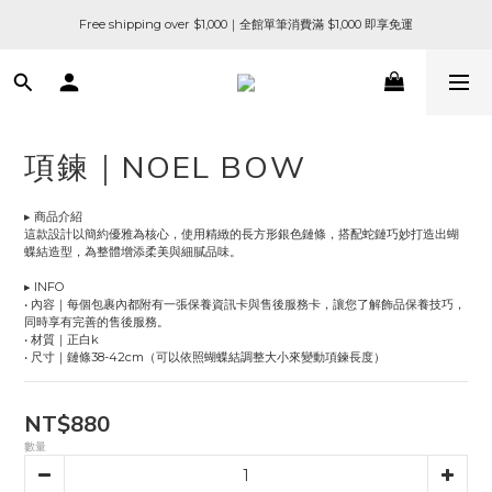
Free shipping over $1,000｜全館單筆消費滿 $1,000 即享免運
項鍊｜NOEL BOW
▸ 商品介紹
這款設計以簡約優雅為核心，使用精緻的長方形銀色鏈條，搭配蛇鏈巧妙打造出蝴
蝶結造型，為整體增添柔美與細膩品味。
▸ INFO
• 內容｜每個包裹內都附有一張保養資訊卡與售後服務卡，讓您了解飾品保養技巧，
同時享有完善的售後服務。
• 材質｜正白k
• 尺寸｜鏈條38-42cm（可以依照蝴蝶結調整大小來變動項鍊長度）
NT$880
數量