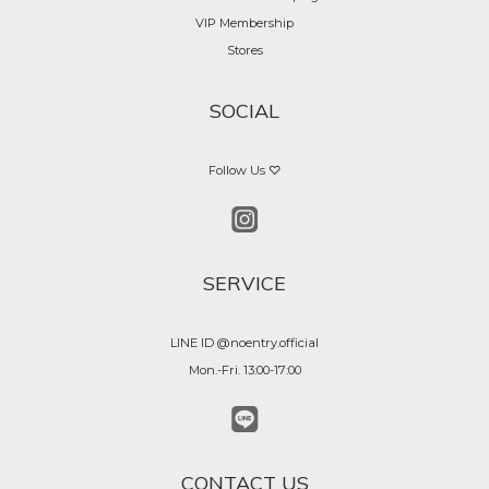
VIP Membership
Stores
SOCIAL
Follow Us ♡
SERVICE
LINE ID @noentry.official
Mon.-Fri. 13:00-17:00
CONTACT US