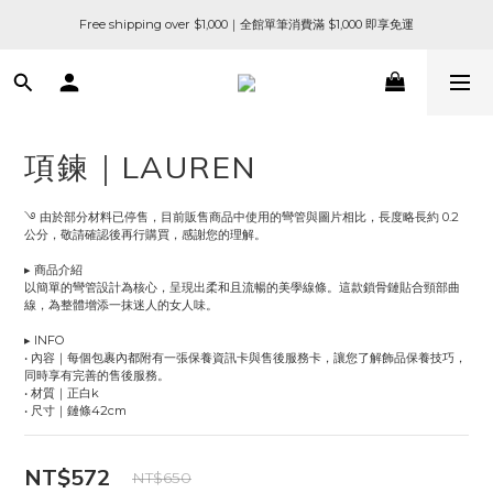
Free shipping over $1,000｜全館單筆消費滿 $1,000 即享免運
項鍊｜LAUREN
࿓ 由於部分材料已停售，目前販售商品中使用的彎管與圖片相比，長度略長約 0.2 
公分，敬請確認後再行購買，感謝您的理解。
▸ 商品介紹
以簡單的彎管設計為核心，呈現出柔和且流暢的美學線條。這款鎖骨鏈貼合頸部曲
線，為整體增添一抹迷人的女人味。
▸ INFO
• 內容｜每個包裹內都附有一張保養資訊卡與售後服務卡，讓您了解飾品保養技巧，
同時享有完善的售後服務。
• 材質｜正白k
• 尺寸｜鏈條42cm
NT$572
NT$650