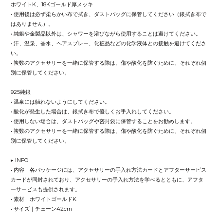
ホワイトK、18Kゴールド厚メッキ
• 使用後は必ず柔らかい布で拭き、ダストバッグに保管してください（銀拭き布で
はありません）。
• 純銀や金製品以外は、シャワーを浴びながら使用することは避けてください。
• 汗、温泉、香水、ヘアスプレー、化粧品などの化学液体との接触を避けてくださ
い。
• 複数のアクセサリーを一緒に保管する際は、傷や酸化を防ぐために、それぞれ個
別に保管してください。
925純銀
• 温泉には触れないようにしてください。
• 酸化が発生した場合は、銀拭き布で優しくお手入れしてください。
• 使用しない場合は、ダストバッグや密封袋に保管することをお勧めします。
• 複数のアクセサリーを一緒に保管する際は、傷や酸化を防ぐために、それぞれ個
別に保管してください。
▸ INFO
• 内容｜各パッケージには、アクセサリーの手入れ方法カードとアフターサービス
カードが同封されており、アクセサリーの手入れ方法を学べるとともに、アフタ
ーサービスも提供されます。
• 素材｜ホワイトゴールドK
• サイズ｜チェーン42cm