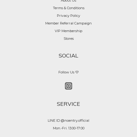
About Us
Terms & Conditions
Privacy Policy
Member Referral Campaign
VIP Membership
Stores
SOCIAL
Follow Us ♡
SERVICE
LINE ID @noentry.official
Mon.-Fri. 13:00-17:00