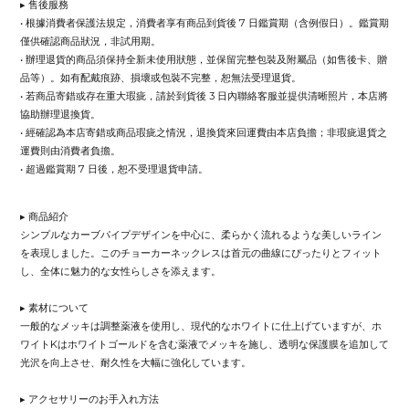
▸ 售後服務
• 根據消費者保護法規定，消費者享有商品到貨後 7 日鑑賞期（含例假日）。鑑賞期
僅供確認商品狀況，非試用期。
• 辦理退貨的商品須保持全新未使用狀態，並保留完整包裝及附屬品（如售後卡、贈
品等）。如有配戴痕跡、損壞或包裝不完整，恕無法受理退貨。
• 若商品寄錯或存在重大瑕疵，請於到貨後 3 日內聯絡客服並提供清晰照片，本店將
協助辦理退換貨。
• 經確認為本店寄錯或商品瑕疵之情況，退換貨來回運費由本店負擔；非瑕疵退貨之
運費則由消費者負擔。
• 超過鑑賞期 7 日後，恕不受理退貨申請。
▸ 商品紹介
シンプルなカーブパイプデザインを中心に、柔らかく流れるような美しいライン
を表現しました。このチョーカーネックレスは首元の曲線にぴったりとフィット
し、全体に魅力的な女性らしさを添えます。
▸ 素材について
一般的なメッキは調整薬液を使用し、現代的なホワイトに仕上げていますが、ホ
ワイトKはホワイトゴールドを含む薬液でメッキを施し、透明な保護膜を追加して
光沢を向上させ、耐久性を大幅に強化しています。
▸ アクセサリーのお手入れ方法