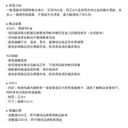
▸
材質介紹
一般電鍍採用調和藥水進行，呈現代白色，而正白K是使用含有白金的藥水電鍍，並
加上一層透明保護膜，不僅提升光澤度，還大幅增強了持久性。
▸
飾品保養
正白K、厚鍍18K金
•
強烈建議每次配戴完都要使用軟布擦拭並放入防塵袋保存（非拭銀布）
•
非純銀或黃金飾品不建議戴著洗澡
•
避免接觸汗水、溫泉、香水、髮膠或化妝品等化學液體
•
避免多樣飾品混合裸露存放，較容易造成刮傷及氧化
925純銀
•
避免接觸溫泉
•
使用過後有氧化現象為正常，可使用拭銀布輕拭保養
•
無配戴時建議放置防塵、密封袋保存
•
避免多樣飾品混合裸露存放，較容易造成刮傷及氧化
▸
INFO
•
內容｜每個包裹內都附有一張保養資訊卡與售後服務卡，讓您了解飾品保養技巧，
同時享有完善的售後服務。
• 材質｜正白k
• 尺寸｜鏈條42cm
▸
專屬好禮
•
消費滿1000元，即可獲得品牌專用飾品軟布
•
消費滿2000元，即可獲得品牌精美禮盒