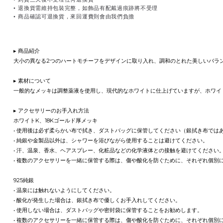
•
退換貨需維持包裝完整，如飾品有配戴過痕跡將不受理
•
商品確認可退換貨，來回運費則會由我們負擔
▸ 商品紹介
大小の異なる2つのハートモチーフをデザインに取り入れ、調和のとれた美しいバラ
▸ 素材について
一般的なメッキは調整薬液を使用し、現代的なホワイトに仕上げていますが、ホワイ
▸ アクセサリーのお手入れ方法
ホワイトK、18Kゴールド厚メッキ
• 使用後は必ず柔らかい布で拭き、ダストバッグに保管してください（銀拭き布では
• 純銀や金製品以外は、シャワーを浴びながら使用することは避けてください。
• 汗、温泉、香水、ヘアスプレー、化粧品などの化学液体との接触を避けてください
• 複数のアクセサリーを一緒に保管する際は、傷や酸化を防ぐために、それぞれ個別
925純銀
• 温泉には触れないようにしてください。
• 酸化が発生した場合は、銀拭き布で優しくお手入れしてください。
• 使用しない場合は、ダストバッグや密封袋に保管することをお勧めします。
• 複数のアクセサリーを一緒に保管する際は、傷や酸化を防ぐために、それぞれ個別