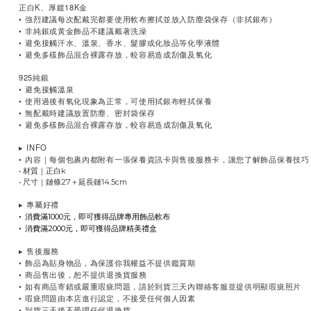
正白K、厚鍍18K金
•
強烈建議每次配戴完都要使用軟布擦拭並放入防塵袋保存（非拭銀布）
•
非純銀或黃金飾品不建議戴著洗澡
•
避免接觸汗水、溫泉、香水、髮膠或化妝品等化學液體
•
避免多樣飾品混合裸露存放，較容易造成刮傷及氧化
925純銀
•
避免接觸溫泉
•
使用過後有氧化現象為正常，可使用拭銀布輕拭保養
•
無配戴時建議放置防塵、密封袋保存
•
避免多樣飾品混合裸露存放，較容易造成刮傷及氧化
▸
INFO
•
內容｜每個包裹內都附有一張保養資訊卡與售後服務卡，讓您了解飾品保養技巧
• 材質｜正白k
• 尺寸｜鏈條27＋延長鏈14.5cm
▸
專屬好禮
•
消費滿1000元，即可獲得品牌專用飾品軟布
•
消費滿2000元，即可獲得品牌精美禮盒
▸
售後服務
•
飾品為貼身物品，為保護你我權益不提供鑑賞期
•
商品售出後，恕不提供退換貨服務
•
如有商品寄錯或嚴重瑕疵問題，請於到貨三天內聯絡客服並提供明顯瑕疵照片
•
瑕疵問題由本店進行認定，不接受任何個人因素
•
到貨三天後不受理任何退換貨