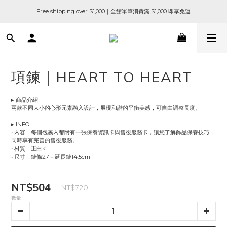
Free shipping over $1,000｜全館單筆消費滿 $1,000 即享免運
項鍊｜HEART TO HEART
▸ 商品介紹
兩款不同大小的心形元素融入設計，展現和諧的平衡美感，可自由調整長度。
▸ INFO
• 內容｜每個包裹內都附有一張保養資訊卡與售後服務卡，讓您了解飾品保養技巧，
同時享有完善的售後服務。
• 材質｜正白k
• 尺寸｜鏈條27＋延長鏈14.5cm
NT$504
NT$720
數量