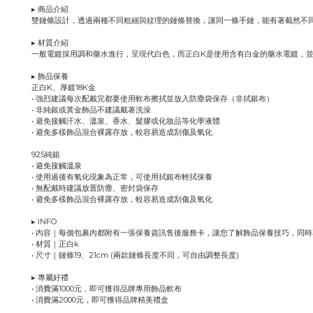
▸ 商品介紹
雙鏈條設計，透過兩種不同粗細與紋理的鏈條替換，讓同一條手鏈，能有著截然不
▸ 材質介紹
一般電鍍採用調和藥水進行，呈現代白色，而正白K是使用含有白金的藥水電鍍，
▸ 飾品保養
正白K、厚鍍18K金
• 強烈建議每次配戴完都要使用軟布擦拭並放入防塵袋保存（非拭銀布）
• 非純銀或黃金飾品不建議戴著洗澡
• 避免接觸汗水、溫泉、香水、髮膠或化妝品等化學液體
• 避免多樣飾品混合裸露存放，較容易造成刮傷及氧化
925純銀
• 避免接觸溫泉
• 使用過後有氧化現象為正常，可使用拭銀布輕拭保養
• 無配戴時建議放置防塵、密封袋保存
• 避免多樣飾品混合裸露存放，較容易造成刮傷及氧化
▸ INFO
• 內容｜每個包裹內都附有一張保養資訊售後服務卡，讓您了解飾品保養技巧，同
• 材質｜正白k
• 尺寸｜鏈條19、21cm (兩款鏈條長度不同，可自由調整長度)
▸ 專屬好禮
• 消費滿1000元，即可獲得品牌專用飾品軟布
• 消費滿2000元，即可獲得品牌精美禮盒