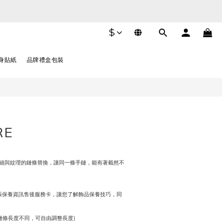
$
身貼紙
品牌禮盒包裝
RE
細與紋理的鏈條替換，讓同一條手鏈，能有著截然不
一張保養資訊售後服務卡，讓您了解飾品保養技巧，同
兩款鏈條長度不同，可自由調整長度)