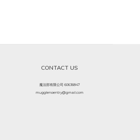
CONTACT US
魔法部有限公司 60636847
mugglenoentry@gmail.com