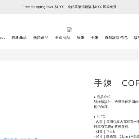
Free shipping over $1,000｜全館單筆消費滿 $1,000 即享免運
ect
最新商品
熱銷商品
全部商品
項鍊
手鍊
原創設計包包
紋
手鍊｜CO
▸ 商品介紹 
雙鏈條設計，透過兩種不同粗
同的詮釋。
▸ INFO
• 內容｜每個包裹內都附有
時享有完善的售後服務。
• 材質｜正白k
• 尺寸｜鏈條19、21cm (