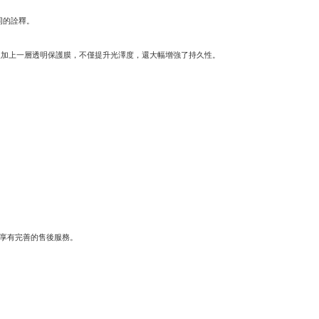
同的詮釋。
並加上一層透明保護膜，不僅提升光澤度，還大幅增強了持久性。
時享有完善的售後服務。