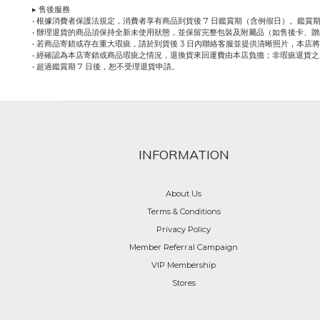
▸ 售後服務
• 根據消費者保護法規定，消費者享有商品到貨後 7 日鑑賞期（含例假日）。鑑賞
• 辦理退貨的商品須保持全新未使用狀態，並保留完整包裝及附屬品（如售後卡、
• 若商品寄錯或存在重大瑕疵，請於到貨後 3 日內聯絡客服並提供清晰照片，本店
• 經確認為本店寄錯或商品瑕疵之情況，退換貨來回運費由本店負擔；非瑕疵退貨
• 超過鑑賞期 7 日後，恕不受理退貨申請。
INFORMATION
About Us
Terms & Conditions
Privacy Policy
Member Referral Campaign
VIP Membership
Stores