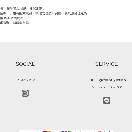
期僅供確認商品狀況，非試用期。
贈品等）。如有配戴痕跡、損壞或包裝不完整，恕無法受理退貨。
將協助辦理退換貨。
之運費則由消費者負擔。
SOCIAL
SERVICE
Follow Us ♡
LINE ID @noentry.official
Mon.-Fri. 13:00-17:00