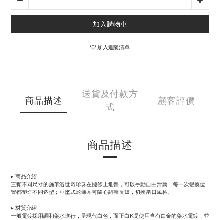
加入購物車
加入追蹤清單
送貨及付款方
商品描述
顧客評價
式
商品描述
▸ 商品介紹
三顆不同尺寸的施華洛世奇珍珠在鏈條上堆疊，可以手動自由滑動，每一次變換位
置都塑造不同造型；垂墜式蛇鍊亦可隨心調整長短，切換當日風格。
▸ 材質介紹
一般電鍍採用調和藥水進行，呈現代白色，而正白K是使用含有白金的藥水電鍍，並