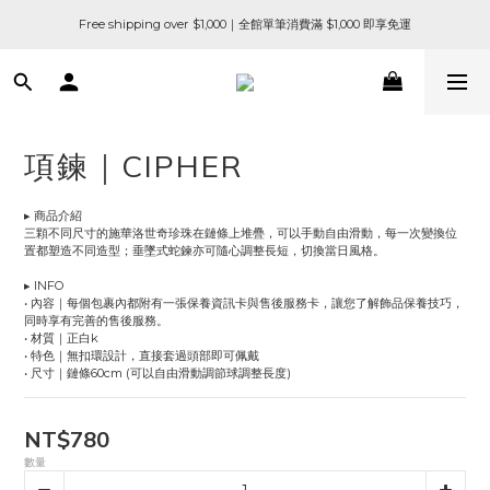
Free shipping over $1,000｜全館單筆消費滿 $1,000 即享免運
項鍊｜CIPHER
▸ 商品介紹
三顆不同尺寸的施華洛世奇珍珠在鏈條上堆疊，可以手動自由滑動，每一次變換位
置都塑造不同造型；垂墜式蛇鍊亦可隨心調整長短，切換當日風格。
▸ INFO
• 內容｜每個包裹內都附有一張保養資訊卡與售後服務卡，讓您了解飾品保養技巧，
同時享有完善的售後服務。
• 材質｜正白k
• 特色｜無扣環設計，直接套過頭部即可佩戴
• 尺寸｜鏈條60cm (可以自由滑動調節球調整長度)
NT$780
數量