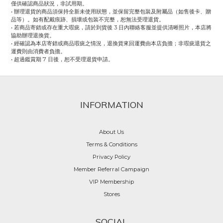
僅供確認商品狀況，非試用期。
• 辦理退貨的商品須保持全新未使用狀態，並保留完整包裝及附屬品（如售後卡、贈
品等）。如有配戴痕跡、損壞或包裝不完整，恕無法受理退貨。
• 若商品寄錯或存在重大瑕疵，請於到貨後 3 日內聯絡客服並提供清晰照片，本店將
協助辦理退換貨。
• 經確認為本店寄錯或商品瑕疵之情況，退換貨來回運費由本店負擔；非瑕疵退貨之
運費則由消費者負擔。
• 超過鑑賞期 7 日後，恕不受理退貨申請。
INFORMATION
About Us
Terms & Conditions
Privacy Policy
Member Referral Campaign
VIP Membership
Stores
SOCIAL