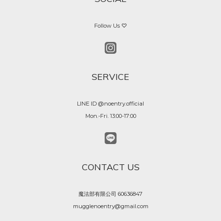
Follow Us ♡
SERVICE
LINE ID @noentry.official
Mon.-Fri. 13:00-17:00
CONTACT US
魔法部有限公司 60636847
mugglenoentry@gmail.com