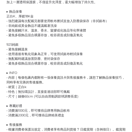
加上一層透明保護膜，不僅提升光澤度，還大幅增強了持久性。
▸ 飾品保養
正白K、厚鍍18K金
• 強烈建議每次配戴完都要使用軟布擦拭並放入防塵袋保存（非拭銀布）
• 非純銀或黃金飾品不建議戴著洗澡
• 避免接觸汗水、溫泉、香水、髮膠或化妝品等化學液體
• 避免多樣飾品混合裸露存放，較容易造成刮傷及氧化
925純銀
• 避免接觸溫泉
• 使用過後有氧化現象為正常，可使用拭銀布輕拭保養
• 無配戴時建議放置防塵、密封袋保存
• 避免多樣飾品混合裸露存放，較容易造成刮傷及氧化
▸ INFO
• 內容｜每個包裹內都附有一張保養資訊卡與售後服務卡，讓您了解飾品保養技巧，
同時享有完善的售後服務。
• 材質｜正白k
• 特色｜無扣環設計，直接套過頭部即可佩戴
• 尺寸｜鏈條60cm (可以自由滑動調節球調整長度)
▸ 專屬好禮
• 消費滿1000元，即可獲得品牌專用飾品軟布
• 消費滿2000元，即可獲得品牌精美禮盒
▸ 售後服務
• 根據消費者保護法規定，消費者享有商品到貨後 7 日鑑賞期（含例假日）。鑑賞期