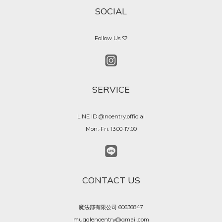
SOCIAL
Follow Us ♡
SERVICE
LINE ID @noentry.official
Mon.-Fri. 13:00-17:00
CONTACT US
魔法部有限公司 60636847
mugglenoentry@gmail.com