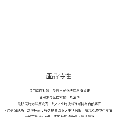
產品特性
• 採用霧面材質，呈現自然低光澤紋身效果
• 使用無毒且防水的印刷油墨
• 剛貼完時光澤度較高，約2–3小時後將逐漸轉為自然霧面
• 紋身貼紙為一次性用品，持久度會因個人生活習慣、環境及摩擦程度而
• 一般可維持3–5天，實際時間請依個人情況調整